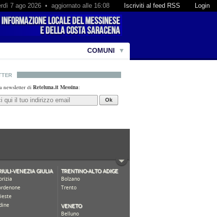
rdì 7 ago 2026 • aggiornato alle 16:08
Iscriviti al feed RSS
Login
COMUNI
TTER
lla newsletter di
Reteluna.it Messina
:
Ok